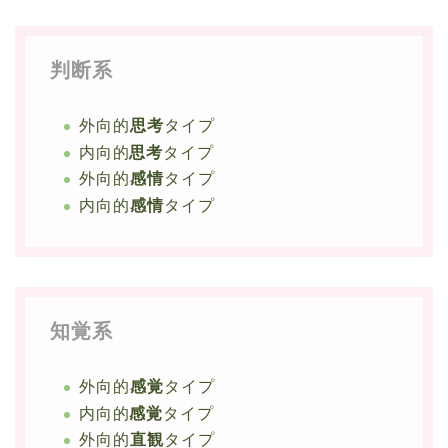
判断系
外向的
思考
タイプ
内向的
思考
タイプ
外向的
感情
タイプ
内向的
感情
タイプ
知覚系
外向的
感覚
タイプ
内向的
感覚
タイプ
外向的
直観
タイプ