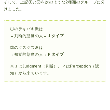
そして、上記①と②を次のような2種類のグループに分
けました。
①のテキパキ派は
→判断的態度の人→
Ｊタイプ
②のグズグズ派は
→知覚的態度の人→
Ｐタイプ
※ＪはJudgment（判断）、ＰはPerception（認
知）から来ています。