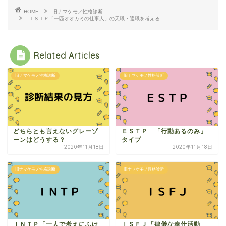
HOME
旧ナマケモノ性格診断
ＩＳＴＰ「一匹オオカミの仕事人」の天職・適職を考える
Related Articles
旧ナマケモノ性格診断
旧ナマケモノ性格診断
どちらとも言えないグレーゾ
ＥＳＴＰ 「行動あるのみ」
ーンはどうする？
タイプ
2020年11月18日
2020年11月18日
旧ナマケモノ性格診断
旧ナマケモノ性格診断
ＩＮＴＰ「一人で考えにふけ
ＩＳＦＪ「律儀な奉仕活動