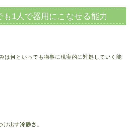
でも1人で器用にこなせる能力
強みは何といっても物事に現実的に対処していく能
つけ出す
冷静さ
。