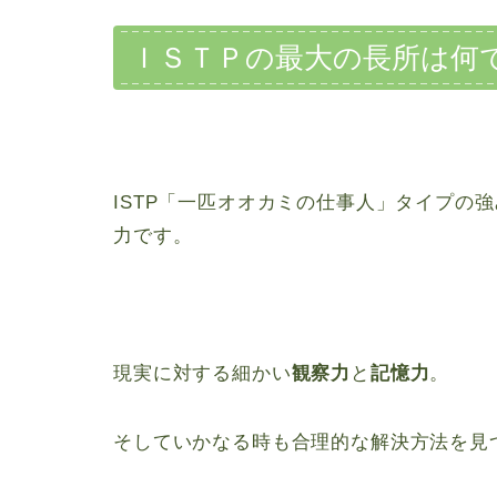
ＩＳＴＰの最大の長所は何
ISTP「一匹オオカミの仕事人」タイプの
力です。
現実に対する細かい
観察力
と
記憶力
。
そしていかなる時も合理的な解決方法を見