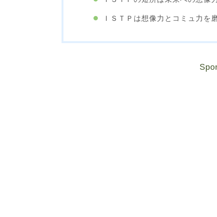
ＩＳＴＰは想像力とコミュ力を
Spo