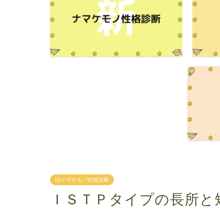
旧ナマケモノ性格診断
ＩＳＴＰタイプの長所と