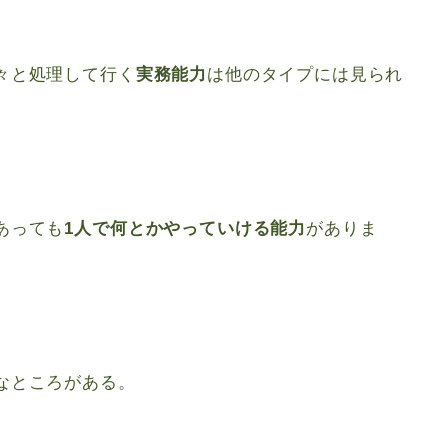
々と処理して行く
実務能力
は他のタイプには見られ
あっても
1人で何とかやっていける能力
がありま
なところがある。