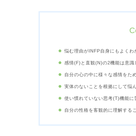
C
悩む理由がINFP自身にもよくわ
感情(F)と直観(N)の2機能は意
自分の心の中に様々な感情をた
実体のないことを根拠にして悩
使い慣れていない思考(T)機能
自分の性格を客観的に理解する