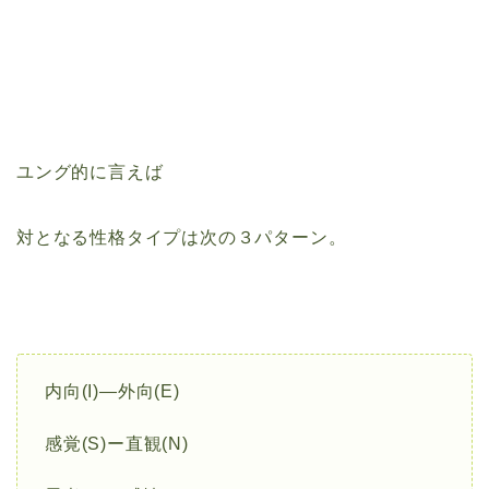
ユング的に言えば
対となる性格タイプは次の３パターン。
内向(I)―外向(E)
感覚(S)ー直観(N)