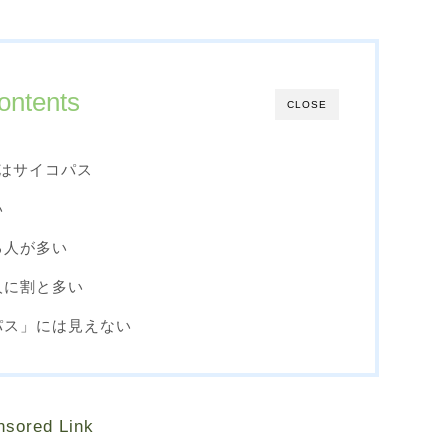
ontents
CLOSE
はサイコパス
い
る人が多い
人に割と多い
パス」には見えない
nsored Link